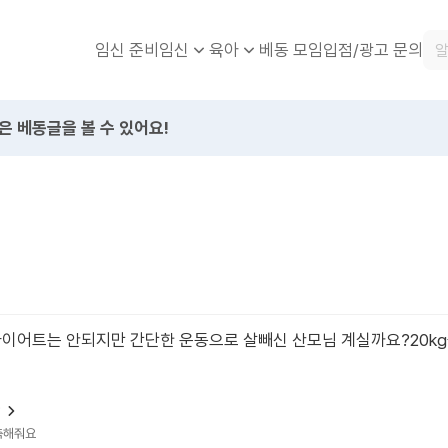
임신 준비
베동 모임
입점/광고 문의
임신
육아
은 베동글을 볼 수 있어요!
다이어트는 안되지만 간단한 운동으로 살빼신 산모님 계실까요?20k
?
예측해줘요