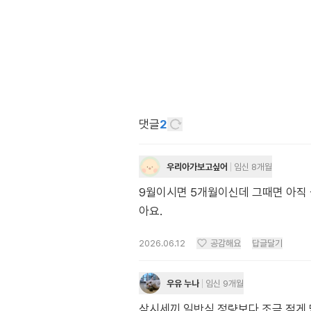
댓글
2
우리아가보고싶어
임신 8개월
9월이시면 5개월이신데 그때면 아직 
아요.
2026.06.12
공감해요
답글달기
우유 누나
임신 9개월
삼시세끼 일반식 정량보다 조금 적게 먹