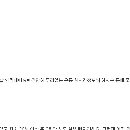
살 안찔때에요!!! 간단히 무리없는 운동 한시간정도씩 하시구 몸에 
고 최소 30분 이상 주 3회만 해도 살은 빠지긴해요. 그런데 아직 