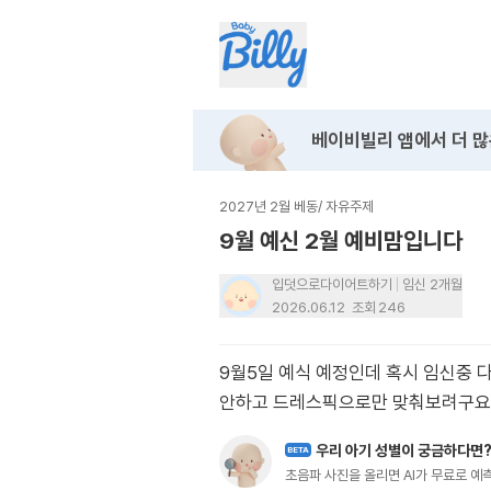
베이비빌리 앱에서
더 많
2027년 2월 베동
/
자유주제
9월 예신 2월 예비맘입니다
입덧으로다이어트하기
임신 2개월
2026.06.12
조회
246
9월5일 예식 예정인데 혹시 임신중 
안하고 드레스픽으로만 맞춰보려구요
우리 아기 성별이 궁금하다면
BETA
초음파 사진을 올리면 AI가 무료로 