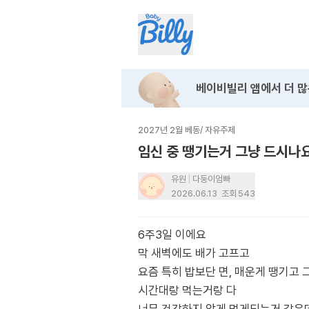
베이비빌리 앱에서
더 많
2027년 2월 베동
/
자유주제
임신 중 땡기는거 그냥 드시나요.
유원
다둥이엄빠
2026.06.13
조회
543
6주3일 이에요
막 새벽에도 배가 고프고
요즘 특히 밥보단 면, 매운게 땡기고 
시간대랑 먹는거랑 다