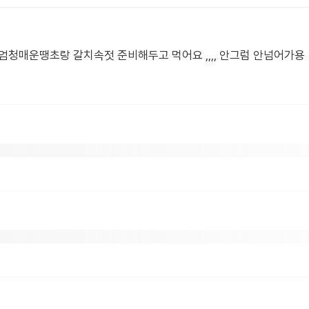
엄청매운땡초랑 갈치속젓 준비해두고 먹어요 ,,,, 안그럼 안넘어가용