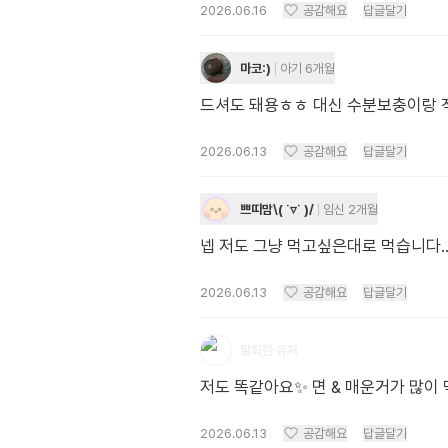
2026.06.16
공감해요
답글달기
마코:)
아기 6개월
드셔도 돼용ㅎㅎ 대신 수분보충이랑 
2026.06.13
공감해요
답글달기
쁘띠맘\( ˙▿˙ )/
임신 2개월
넵 저도 그냥 먹고싶은대로 먹습니다
2026.06.13
공감해요
답글달기
탈퇴한 유저
저도 똑같아요✨ 면 & 매운거가 많이
2026.06.13
공감해요
답글달기