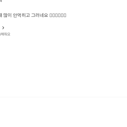
데
안먹히고 그러네요 🤦🏻‍♀️🤦🏻‍♀️
?
예측해줘요