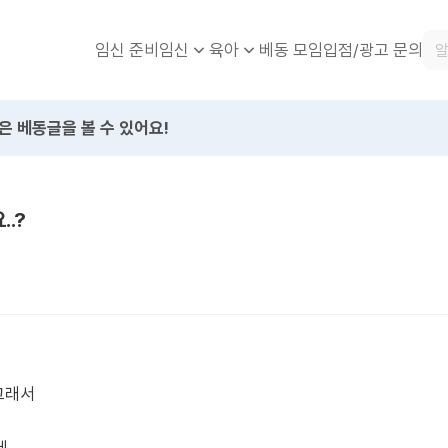
임신 준비
베동 모임
입점/광고 문의
임신
육아
은 베동글을 볼 수 있어요!
.?
그래서