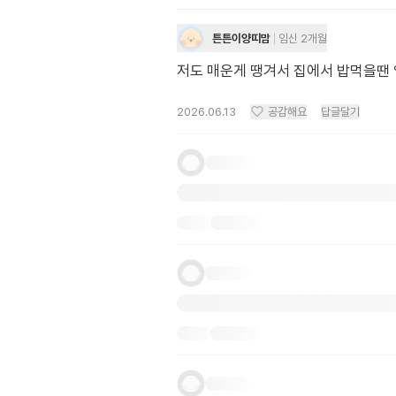
튼튼이양띠맘
임신 2개월
저도 매운게 땡겨서 집에서 밥먹을땐 
2026.06.13
공감해요
답글달기