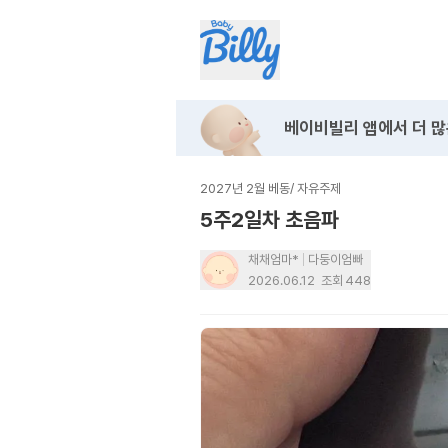
베이비빌리 앱에서
더 많
2027년 2월 베동
/
자유주제
5주2일차 초음파
채채엄마*
다둥이엄빠
2026.06.12
조회
448