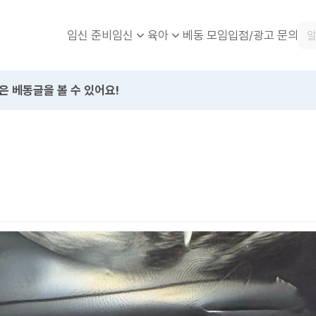
임신 준비
베동 모임
입점/광고 문의
임신
육아
은 베동글을 볼 수 있어요!