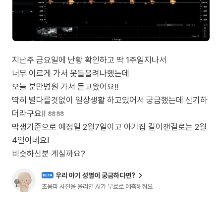
지난주 금요일에 난황 확인하고 딱 1주일지나서
너무 이르게 가서 못들을려나했는데
오늘 분만병원 가서 듣고왔어요!!
딱히 별다를것없이 일상생활 하고있어서 궁금했는데 신기하
더라구요!! ㆅㆅ
막생기준으로 예정일 2월7일이고 아기집 길이잰걸로는 2월
4일이네요!
비슷하신분 계실까요?
우리 아기 성별이 궁금하다면?
BETA
초음파 사진을 올리면 AI가 무료로 예측해줘요