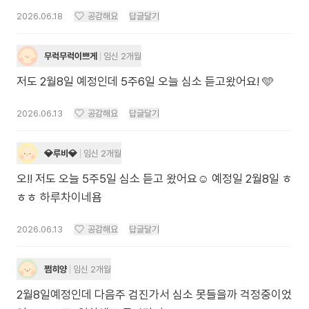
2026.06.18
공감해요
답글달기
무럭무럭이쁘게
임신 2개월
저도 2월8일 예정인데 5주6일 오늘 심소 듣고왔어요! 🩵
2026.06.13
공감해요
답글달기
💎루비💎
임신 2개월
오!! 저도 오늘 5주5일 심소 듣고 왔어요☺️ 예정일 2월8일 ㅎ
ㅎㅎ 하루차이네욤
2026.06.13
공감해요
답글달기
쩜히양
임신 2개월
2월8일예정인데 다음주 검진가서 심소 못들을까 걱정중이었