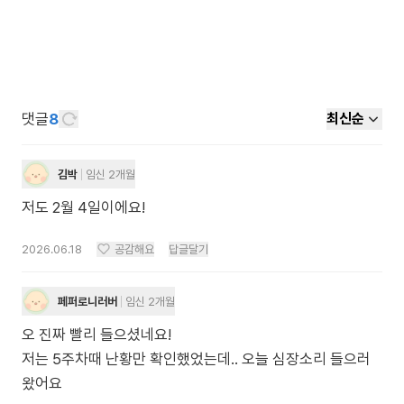
댓글
8
최신순
김박
임신 2개월
저도 2월 4일이에요!
2026.06.18
공감해요
답글달기
페퍼로니러버
임신 2개월
오 진짜 빨리 들으셨네요!
저는 5주차때 난황만 확인했었는데.. 오늘 심장소리 들으러
왔어요