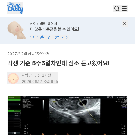
베이비빌리 앱에서
더 많은 베동글을 볼 수 있어요!
베이비빌리 앱 다운받기
2027년 2월 베동
/
자유주제
막생 기준 5주5일차인데 심소 듣고왔어요!
사랑양
임신 2개월
2026.06.12
조회
995