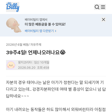
베이비빌리 앱에서
더 많은 베동글을 볼 수 있어요!
베이비빌리 앱 다운받기
2026년 6월 베동
/
자유주제
39주4일! 언제나오려나요😭
뭉치코리타
임신 10개월
2026.06.20
조회
458
자분의 경우 태어나는 날은 아가가 정한다는 말 되새기며 기
다리고 있는데.. 강경자분파인데 여태 별 증상이 없으니 넘 답
답하네요~~~
아기 내려오는 동작들은 하도 많이해서 외워버린터라 아침점