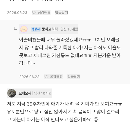
2026.06.23
공감해요
답글달기
뭉치코리타
임신 10개월
작성자
이슬비쳤을때 너무 놀라셨겠네요ㅠㅠ 그치만 오래끌
지 않고 빨리 나와준 기특한 아가! 저는 아직도 이슬도
못보고 제대로된 가진통도 없네요ㅎㅎ 자분기운 받아
감니다~
2026.06.23
공감해요
답글달기
므네모찌
임신 10개월
저도 지금 39주차인데 애기가 내려 올 기미가 안 보여요ㅠㅠ
유도분만으로 낳고 싶진 않아서 계속 움직이고 많이 걸으려
고 하는데 아기는 아직 안나오고 싶은가봐요..🥲