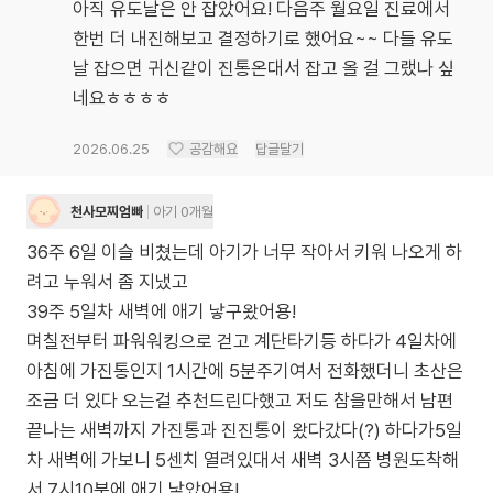
아직 유도날은 안 잡았어요! 다음주 월요일 진료에서
한번 더 내진해보고 결정하기로 했어요~~ 다들 유도
날 잡으면 귀신같이 진통온대서 잡고 올 걸 그랬나 싶
네요ㅎㅎㅎㅎ
2026.06.25
공감해요
답글달기
천사모찌엄빠
아기 0개월
36주 6일 이슬 비쳤는데 아기가 너무 작아서 키워 나오게 하
려고 누워서 좀 지냈고
39주 5일차 새벽에 애기 낳구왔어용!
며칠전부터 파워워킹으로 걷고 계단타기등 하다가 4일차에
아침에 가진통인지 1시간에 5분주기여서 전화했더니 초산은
조금 더 있다 오는걸 추천드린다했고 저도 참을만해서 남편
끝나는 새벽까지 가진통과 진진통이 왔다갔다(?) 하다가5일
차 새벽에 가보니 5센치 열려있대서 새벽 3시쯤 병원도착해
서 7시10분에 애기 낳았어용!