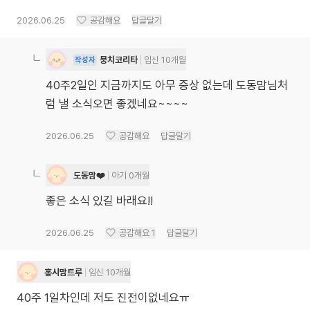
2026.06.25
공감해요
답글달기
뭉치코리타
임신 10개월
작성자
40주2일인 지금까지도 아무 증상 없는데 도동맘님처
럼 낼 소식오면 좋겠네요~~~~
2026.06.25
공감해요
답글달기
도동맘❤️
아기 0개월
좋은 소식 있길 바래요!!
2026.06.25
공감해요
1
답글달기
홍시맘트루
임신 10개월
40주 1일차인데 저도 진전이없네요ㅠ