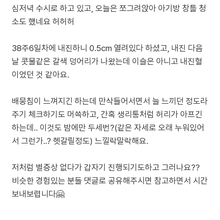
심저녁 수시로 하고 있고, 오늘은 쪼그려앉아 아기방 창틀 청
소도 했네요 허허허
38주6일차에 내진하니 0.5cm 열려있다 하셨고, 내진 다음
날 콧물같은 갈색 덩어리가 나왔는데 이슬은 아니고 내진혈
이었던 것 같아요.
배뭉침이 느껴지긴 하는데 만삭들어서면서 늘 느끼던 정도라
주기 체크하기도 머쓱하고, 간혹 생리통처럼 허리가 아프긴
하는데.. 이것도 밤에만 두세번?(같은 자세로 오래 누워있어
서 그런가..? 헷갈릴정도) 느낄락말락해요.
저처럼 별증상 없다가 갑자기 진행되기도하고 그러나요??
비슷한 경험있는 분들 댓글로 공유해주시면 참고하면서 시간