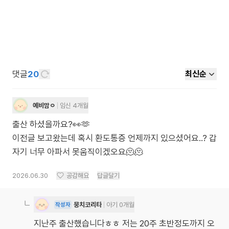
댓글
20
최신순
예비맘ㅇ
임신 4개월
출산 하셨을까요?👀🫶
이전글 보고왔는데 혹시 환도통증 언제까지 있으셨어요..? 갑
자기 너무 아파서 못움직이겠오요🫠🫠
2026.06.30
공감해요
답글달기
뭉치코리타
아기 0개월
작성자
지난주 출산했습니다ㅎㅎ 저는 20주 초반정도까지 오