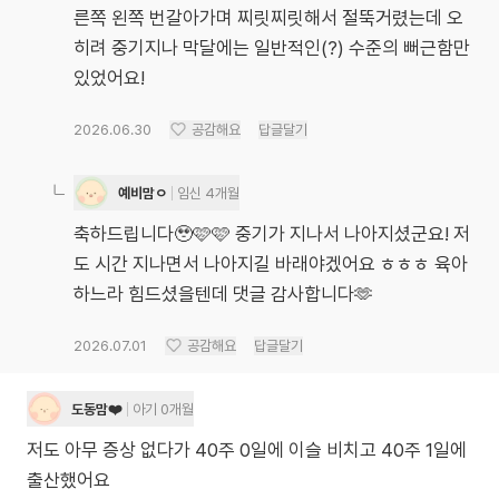
른쪽 왼쪽 번갈아가며 찌릿찌릿해서 절뚝거렸는데 오
히려 중기지나 막달에는 일반적인(?) 수준의 뻐근함만
있었어요!
2026.06.30
공감해요
답글달기
예비맘ㅇ
임신 4개월
축하드립니다🥹🩷🩷 중기가 지나서 나아지셨군요! 저
도 시간 지나면서 나아지길 바래야겠어요 ㅎㅎㅎ 육아
하느라 힘드셨을텐데 댓글 감사합니다🫶
2026.07.01
공감해요
답글달기
도동맘❤️
아기 0개월
저도 아무 증상 없다가 40주 0일에 이슬 비치고 40주 1일에
출산했어요