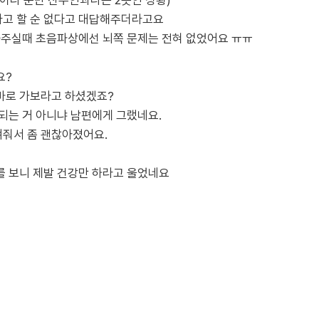
이라 분만 산부인과라곤 2곳인 상황)
고 할 순 없다고 대답해주더라고요
 봐주실때 초음파상에선 뇌쪽 문제는 전혀 없었어요 ㅠㅠ
요?
바로 가보라고 하셨겠죠?
되는 거 아니냐 남편에게 그랬네요.
줘서 좀 괜찮아졌어요.
를 보니 제발 건강만 하라고 울었네요