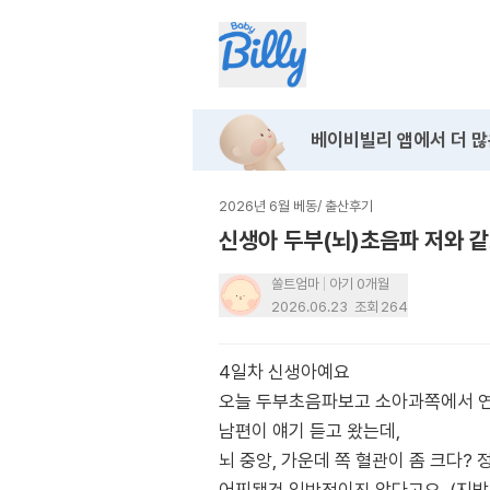
베이비빌리 앱에서
더 많
2026년 6월 베동
/
출산후기
신생아 두부(뇌)초음파 저와 
쏠트엄마
아기 0개월
2026.06.23
조회
264
4일차 신생아예요
오늘 두부초음파보고 소아과쪽에서 
남편이 얘기 듣고 왔는데,
뇌 중앙, 가운데 쪽 혈관이 좀 크다