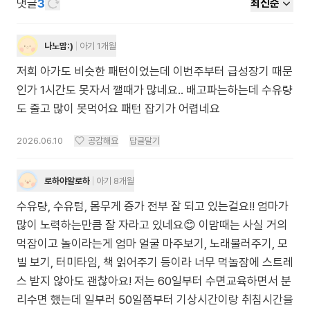
댓글
3
최신순
나노맘:)
아기 1개월
저희 아가도 비슷한 패턴이었는데 이번주부터 급성장기 때문
인가 1시간도 못자서 깰때가 많네요.. 배고파는하는데 수유량
도 줄고 많이 못먹어요 패턴 잡기가 어렵네요
2026.06.10
공감해요
답글달기
로하야알로하
아기 8개월
수유량, 수유텀, 몸무게 증가 전부 잘 되고 있는걸요!! 엄마가
많이 노력하는만큼 잘 자라고 있네요😊 이맘때는 사실 거의
먹잠이고 놀이라는게 엄마 얼굴 마주보기, 노래불러주기, 모
빌 보기, 터미타임, 책 읽어주기 등이라 너무 먹놀잠에 스트레
스 받지 않아도 괜찮아요! 저는 60일부터 수면교육하면서 분
리수면 했는데 일부러 50일쯤부터 기상시간이랑 취침시간을