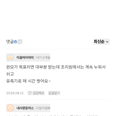
댓글
6
최신순
이꿀떡이마미
아기 0개월
완모가 목표라면 대부분 받는데 조리원에서는 계속 누워서
쉬고
유축기로 매 시간 짯어요~
2026.06.12
공감해요
답글달기
내사랑동까스
다둥이엄빠