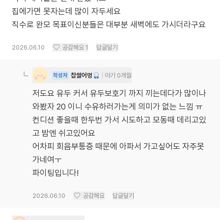
집에가면 못자는데 많이 자두세요
직수로 완모 목표이신분들은 대부분 새벽에도 가시더라구요
2026.06.10
공감해요
1
답글달기
찹쌀어멍
아기 0개월
작성자
저도요 유두 커서 유두보호기 까지 끼는데다가 많이나
와봤자 20 이니 수유하러가는게 의미가 없는 느낌 ㅠ
컨디션 좋을때 한두번 가서 시도하고 모동때 데리고있
고 밤엔 쉬고있어요
어차피 회음부통증 때문에 아파서 가고싶어도 자주못
가네여ㅜ
파이팅입니다!
2026.06.10
공감해요
답글달기