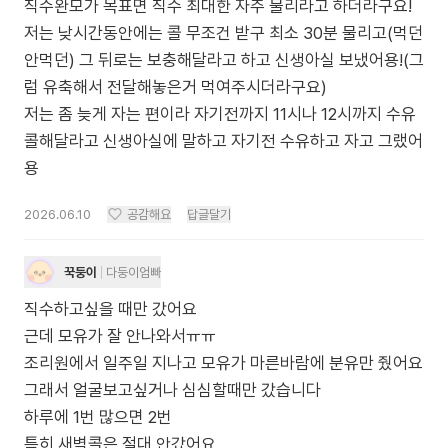
직수완모가 목표면 직수 최대한 자주 물리라고 하더라구요!
저는 낮시간동안에는 콜 무조건 받구 최소 30분 물리고(먹던
안먹던) 그 뒤로는 보충해달라고 하고 신생아실 보냈어용!(그
럼 유축해서 전달해놓은거 먹여주시더라구요)
저는 좀 늦게 자는 편이라 자기전까지 11시나 12시까지 수유
콜해달라고 신생아실에 말하고 자기전 수유하고 자고 그랬어
용
2026.06.10
공감해요
답글달기
꾹둥이
다둥이엄빠
직수하고싶을 때만 갔어요
근데 모유가 잘 안나와서ㅠㅠ
조리원에서 일주일 지나고 모유가 마른바람에 분유만 줬어요
그래서 얼굴보고싶거나 심심할때만 갔습니다
하루에 1번 많으면 2번
특히 새벽콜은 절대 안갔어요