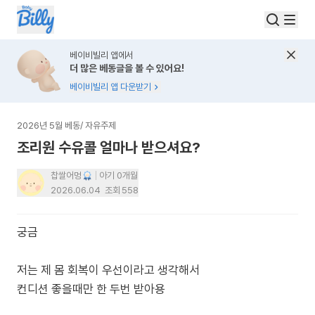
베이비빌리 앱에서
더 많은 베동글을 볼 수 있어요!
베이비빌리 앱 다운받기
2026년 5월 베동
/
자유주제
조리원 수유콜 얼마나 받으셔요?
찹쌀어멍
아기 0개월
2026.06.04
조회
558
궁금
저는 제 몸 회복이 우선이라고 생각해서
컨디션 좋을때만 한 두번 받아용