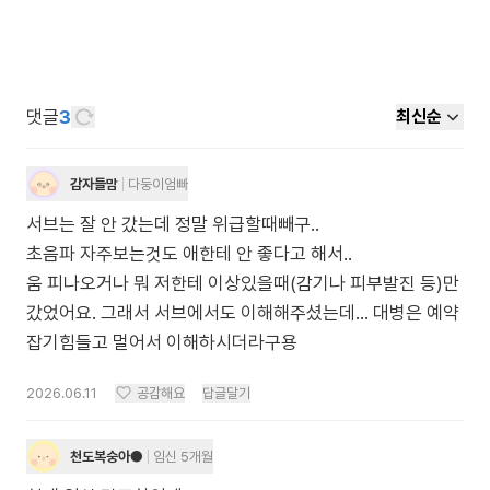
댓글
3
최신순
감자들맘
다둥이엄빠
서브는 잘 안 갔는데 정말 위급할때빼구..
초음파 자주보는것도 애한테 안 좋다고 해서..
움 피나오거나 뭐 저한테 이상있을때(감기나 피부발진 등)만
갔었어요. 그래서 서브에서도 이해해주셨는데… 대병은 예약
잡기힘들고 멀어서 이해하시더라구용
2026.06.11
공감해요
답글달기
천도복숭아●
임신 5개월