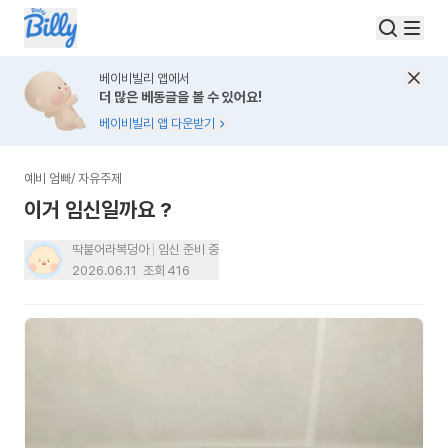
베이비빌리 앱에서
더 많은 베동글을 볼 수 있어요!
베이비빌리 앱 다운받기
예비 엄빠
/
자유주제
이거 임신일까요 ?
딱붙어라복덩아
임신 준비 중
2026.06.11
조회
416