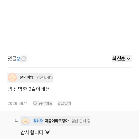
댓글
2
최신순
쫀덕이맘
임신 5개월
넹 선명한 2줄이네용
2026.06.11
공감해요
답글달기
딱붙어라복덩아
임신 준비 중
작성자
감사합니다 💓