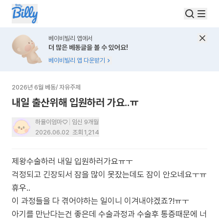
베이비빌리 앱에서
더 많은 베동글을 볼 수 있어요!
베이비빌리 앱 다운받기
2026년 6월 베동
/
자유주제
내일 출산위해 입원하러 가요..ㅠ
하율이엄마♡
임신 9개월
2026.06.02
조회
1,214
제왕수술하러 내일 입원하러가요ㅠㅜ
걱정되고 긴장되서 잠을 많이 못잤는데도 잠이 안오네요ㅜㅠ
휴우..
이 과정들을 다 겪어야하는 일이니 이겨내야겠죠?!ㅠㅜ
아기를 만난다는건 좋은데 수술과정과 수술후 통증때문에 너