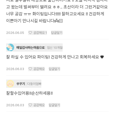
저도 일주일뒤 대병으로 출산하러가요 !! 오늘 마지막 검사하
고 왔는데 벌써부터 떨려요 ㅎㅎ.. 초산이라 더 그런거같아요
너무 공감 ㅠㅠ 화이팅입니다!!!!! 잘하고오세요 !! 건강하게
이쁜아기 만나시길 바랍니다👼🏻
2026.06.05
공감해요
1
답글달기
매일감사하는마음으로
임신 10개월
잘 하실 수 있어요 파이팅! 건강하게 만나고 회복하세요 ♥️
2026.06.03
공감해요
답글달기
쑤꾸기
다둥이엄빠
잘할수있어용!!순산하세용!!
2026.06.03
공감해요
답글달기