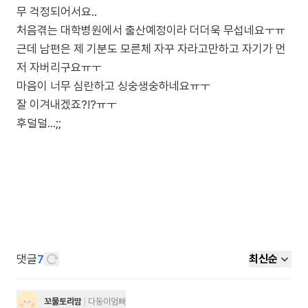
무 걱정되어서요..
처음겪는 대학병원에서 출산예정이라 더더욱 무섭네요ㅜㅠ
근데 남편은 제 기분도 모른체 자꾸 자라고만하고 자기가 먼
저 자버리구요ㅠㅜ
마음이 너무 심란하고 싱숭생숭하네요ㅠㅜ
잘 이겨내겠죠?!?ㅠㅜ
댓글
7
최신순
꼬물토리맘
다둥이엄빠