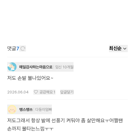
댓글
7
최신순
매일감사하는마음으로
임신 10개월
저도 손발 불나있어요~
2026.06.04
공감해요
1
답글달기
땡스땡쓰
다둥이엄빠
저도그래서 항상 발에 선풍기 켜둬야 좀 살만해요ㅜ어쩔땐
손까지 불타는느낌ㅜㅜ