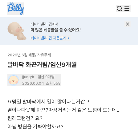
베이비빌리 앱에서
더 많은 베동글을 볼 수 있어요!
베이비빌리 앱 다운받기
2026년 6월 베동
/
자유주제
발바닥 화끈거림/임신9개월
jjung★
임신 9개월
2026.06.04
조회
558
요몇일 발바닥에서 열이 많이나는거같고
열이나다못해 화끈?따끔거리는거 같은 느낌이 드는데..
원래그런건가요?
아님 병원을 가봐야할까요?