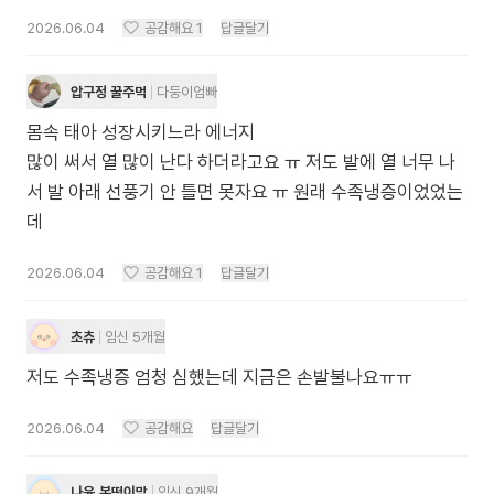
2026.06.04
공감해요
1
답글달기
압구정 꿀주먹
다둥이엄빠
몸속 태아 성장시키느라 에너지
많이 써서 열 많이 난다 하더라고요 ㅠ 저도 발에 열 너무 나
서 발 아래 선풍기 안 틀면 못자요 ㅠ 원래 수족냉증이었었는
데
2026.06.04
공감해요
1
답글달기
초츄
임신 5개월
저도 수족냉증 엄청 심했는데 지금은 손발불나요ㅠㅠ
2026.06.04
공감해요
답글달기
나윤,복떵이맘
임신 9개월