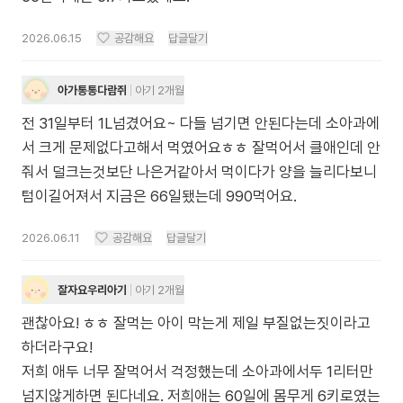
2026.06.15
공감해요
답글달기
아가통통다람쥐
아기 2개월
전 31일부터 1L넘겼어요~ 다들 넘기면 안된다는데 소아과에
서 크게 문제없다고해서 먹였어요ㅎㅎ 잘먹어서 클애인데 안
줘서 덜크는것보단 나은거같아서 먹이다가 양을 늘리다보니
텀이길어져서 지금은 66일됐는데 990먹어요.
2026.06.11
공감해요
답글달기
잘자요우리아기
아기 2개월
괜찮아요! ㅎㅎ 잘먹는 아이 막는게 제일 부질없는짓이라고
하더라구요!
저희 애두 너무 잘먹어서 걱정했는데 소아과에서두 1리터만
넘지않게하면 된다네요. 저희애는 60일에 몸무게 6키로였는