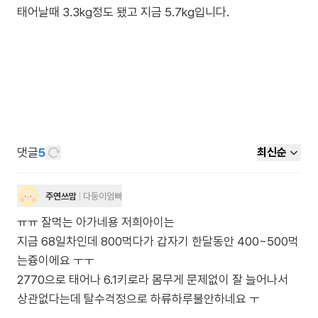
태어날때 3.3kg정도 됐고 지금 5.7kg입니다.
댓글
5
최신순
주연쓰맘
다둥이엄빠
ㅠㅠ 잘먹는 아가네용 저희아이는
지금 68일차인데 800먹다가 갑자기 한달동안 400~500먹
는즁이에요 ㅜㅜ
2770으로 태어나 6.1키로라 몸무게 문제없이 잘 늘어나서
상관없다는데 탈수걱정으로 하류하루불안하네요 ㅜ