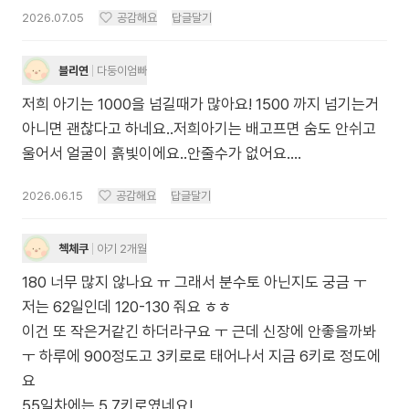
2026.07.05
공감해요
답글달기
블리연
다둥이엄빠
저희 아기는 1000을 넘길때가 많아요! 1500 까지 넘기는거
아니면 괜찮다고 하네요..저희아기는 배고프면 숨도 안쉬고
울어서 얼굴이 흙빛이에요..안줄수가 없어요….
2026.06.15
공감해요
답글달기
첵체쿠
아기 2개월
180 너무 많지 않나요 ㅠ 그래서 분수토 아닌지도 궁금 ㅜ
저는 62일인데 120-130 줘요 ㅎㅎ
이건 또 작은거같긴 하더라구요 ㅜ 근데 신장에 안좋을까봐
ㅜ 하루에 900정도고 3키로로 태어나서 지금 6키로 정도에
요
55일차에는 5.7키로였네요!