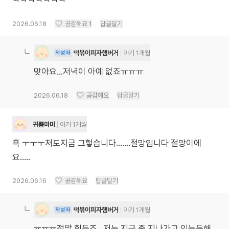
ㅋㅋㅋㅋㅋㅋㅋ
2026.06.18
공감해요
1
답글달기
떡볶이피자햄버거
아기 1개월
작성자
맞아요...저녁이 아예 없죠ㅠㅠㅠ
2026.06.18
공감해요
답글달기
귀쁨마미
아기 1개월
흑 ㅜㅜㅜ저도지금 그헣습니다…….절망입니다 절망이에
요…..
2026.06.16
공감해요
답글달기
떡볶이피자햄버거
아기 1개월
작성자
ㅠㅠㅠ정말 힘들죠...저는 지금 좀 지나가고 있는듯해