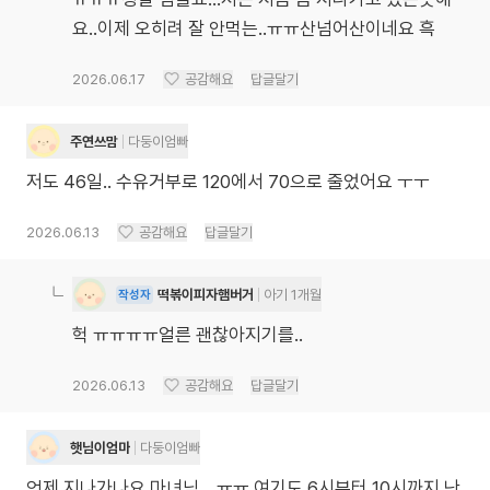
요..이제 오히려 잘 안먹는..ㅠㅠ산넘어산이네요 흑
2026.06.17
공감해요
답글달기
주연쓰맘
다둥이엄빠
저도 46일.. 수유거부로 120에서 70으로 줄었어요 ㅜㅜ
2026.06.13
공감해요
답글달기
떡볶이피자햄버거
아기 1개월
작성자
헉 ㅠㅠㅠㅠ얼른 괜찮아지기를..
2026.06.13
공감해요
답글달기
햇님이엄마
다둥이엄빠
언제 지나가나요 마녀님....ㅠㅠ 여기도 6시부터 10시까지 난