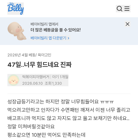
베이비빌리 앱에서
더 많은 베동글을 볼 수 있어요!
베이비빌리 앱 다운받기
2026년 4월 베동
/
육아고민
47일..너무 힘드네요 진짜
떡볶이피자햄버거
아기 1개월
2026.06.10
조회
1,330
성장급등기라고는 하지만 정말 너무힘들어요 ㅠㅠㅠ
먹으려고만하고 안자다가 수면패턴 깨져서 이젠 너무 졸리고
배고프니까 먹지도 않고 자지도 않고 울고 보채기만 하네요..
정말 미쳐버릴것같아요
평소같으면 10분만 먹어도 만족하는데