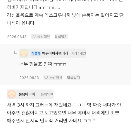
리바가지입니다ㅠㅠㅠㅠ....
강성울음으로 계속 악쓰고우니까 낮에 순둥이는 없어지고 딴
녀석이 옵니다
2026.06.13
공감해요
답글달기
떡볶이피자햄버거
아기 1개월
작성자
너무 힘들죠 진짜 ㅠㅠㅠ
2026.06.13
공감해요
답글달기
눈덩이마미
다둥이엄빠
새벽 3시 까지 그러는데 재밌네요 ㅋㅋㅋ 막 짜증 내다가 안
아주면 괜찮아지고 보고있으면 너무 예뻐서 머리에만 뽀뽀
해주면서 만지작 만지작 거리면 자네요 ㅋㅋㅋ