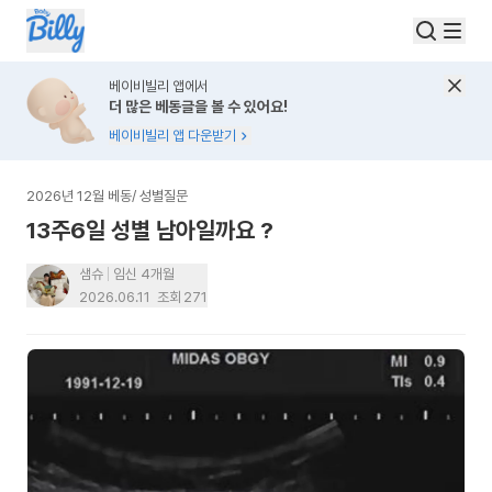
베이비빌리 앱에서
더 많은 베동글을 볼 수 있어요!
베이비빌리 앱 다운받기
2026년 12월 베동
/
성별질문
13주6일 성별 남아일까요 ?
샘슈
임신 4개월
2026.06.11
조회
271