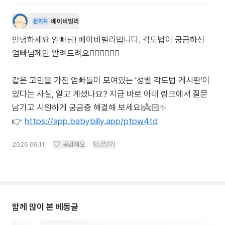
베이비빌리
관리자
안녕하세요 엄빠님! 베이비빌리입니다. 각도법이 궁금하신
엄빠님께만 알려드려요🙋🏻‍♀️🙋🏻‍♂️
같은 고민을 가진 엄빠들이 모여있는 '성별 각도법 게시판'이
있다는 사실, 알고 계셨나요? 지금 바로 아래 링크에서 질문
남기고 시원하게 궁금증 해결해 보세요!👼🏻✨
👉
https://app.babybilly.app/ptpw4td
2026.06.11
공감해요
답글달기
함께 많이 본 베동글