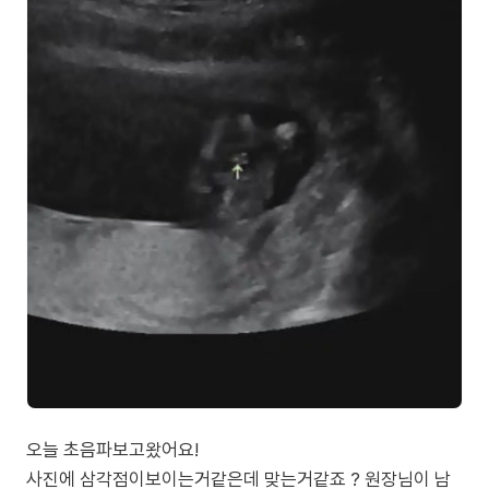
오늘 초음파보고왔어요!
사진에 삼각점이보이는거같은데 맞는거같죠 ? 원장님이 남