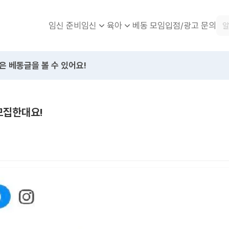
임신 준비
베동 모임
입점/광고 문의
임신
육아
은 베동글을 볼 수 있어요!
모집한대요!