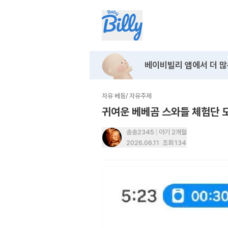
베이비빌리 앱에서
더 많
자유 베동
/
자유주제
귀여운 베베곰 스와들 체험단 
송송2345
아기 2개월
2026.06.11
조회
134