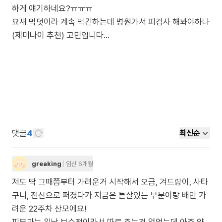
하게 얘기하네요?ㅠㅠㅠ
요새 먹덧이라 계속 먹긴하는데 병원가서 피검사 해봐야하나
(제미나이 추천) 고민입니다...
댓글
4
최신순
greaking
임신 6개월
저도 딱 그때쯤부터 가려운거 시작해서 오금, 겨드랑이, 사타
구니, 전신으로 퍼졌다가 지금은 튼살있는 부분이랑 배만 가
려운 22주차 산모에요!