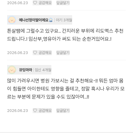
2026.06.23
공감해요
답글달기
예나선정이딸이에요
아기 3개월
튼살땜에 그럴수고 있구요.. 간지러운 부위에 리도맥스 추천
드립니다.! 임산부,영유아가 써도 되는 순한거있어요.!
2026.06.23
공감해요
답글달기
뀨잉마마
임신 4개월
많이 가려우시면 병원 가보시는 걸 추천해요-!! 뭐든 엄마 몸
이 힘들면 아이한테도 영향을 줄테고, 정말 혹시나 우리가 모
르는 부분에 문제가 있을 수도 있잖아여..!!
2026.06.23
공감해요
답글달기