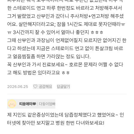
피부과는 워낙 보수적이라서 따로 주는건 없었는데 아주 약
한 스테로이드 연고 하루 한번정도 바르라고 처방해주셔서
그거 발랐었고 산부인과 갔더니 주사처방+연고처방 해주셨
어요. 살만해지더라고요; 잠을 1시간도 제대로 못자던때라ㅠ
ㅠ 3시간까지 잘 수 있어서 얼마나 좋던지 ㅎㅎㅎ
그때 산부인과 과장님이 언제없어질지 모르지만 없어지긴 한
다고 하셨는데 지금은 스테로이드 연고 없이 튼살크림 바르
고 얼음찜질좀 하면 가라앉는 정도 입니다.
꼭 산부인과 가서 진료보세요~ 호르몬 문제라 어쩔 수 없다
고 해도 방법은 있더라고요 ㅎㅎ
2026.06.25
공감해요
답글달기
띠용애미🫶
다둥이엄빠
제 지인도 같은증상이었는데 담즙정체였다고 했었어요~ 인
터넷에 찾아만 보지말고 병원 한번 다녀와보세요!