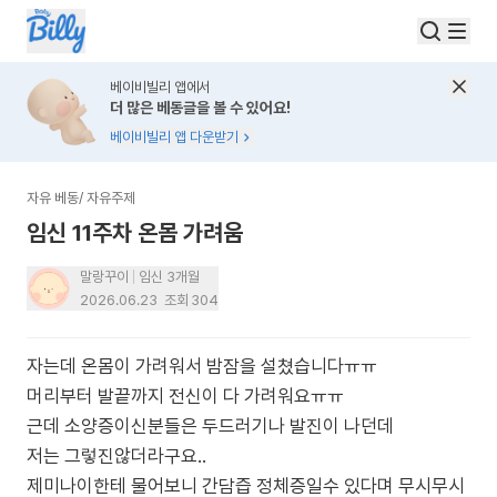
베이비빌리 앱에서
더 많은 베동글을 볼 수 있어요!
베이비빌리 앱 다운받기
자유 베동
/
자유주제
임신 11주차 온몸 가려움
말랑꾸이
임신 3개월
2026.06.23
조회
304
자는데 온몸이 가려워서 밤잠을 설쳤습니다ㅠㅠ
머리부터 발끝까지 전신이 다 가려워요ㅠㅠ
근데 소양증이신분들은 두드러기나 발진이 나던데
저는 그렇진않더라구요..
제미나이한테 물어보니 간담즙 정체증일수 있다며 무시무시