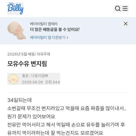
베이비빌리 앱에서
더 많은 베동글을 볼 수 있어요!
베이비빌리 앱 다운받기
2026년 5월 베동
/
자유주제
모유수유 변지림
홍춘
다둥이엄빠
2026.06.06
조회
344
34일되는데
소변갈때 무조건 변지려있고 먹을때 요즘 짜증을 많이내서..
뭔가 문제가 있어보여요
전유만 먹어서라고 해서 먹일때 손으로 유두를 눌러가며 후
유까지 먹이려하는데 잘 먹는건지도 모르겠어요