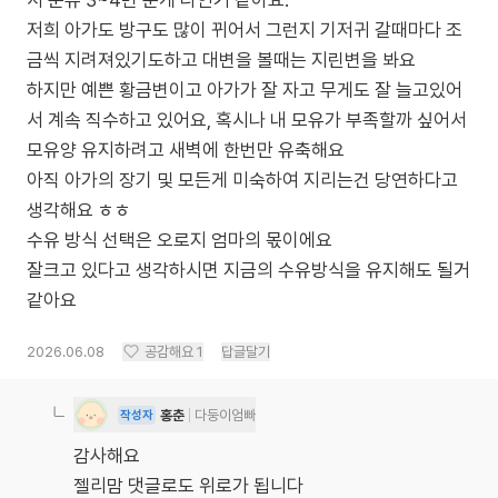
서 분유 3~4번 준게 다인거 같아요.
저희 아가도 방구도 많이 뀌어서 그런지 기저귀 갈때마다 조
금씩 지려져있기도하고 대변을 볼때는 지린변을 봐요
하지만 예쁜 황금변이고 아가가 잘 자고 무게도 잘 늘고있어
서 계속 직수하고 있어요, 혹시나 내 모유가 부족할까 싶어서
모유양 유지하려고 새벽에 한번만 유축해요
아직 아가의 장기 및 모든게 미숙하여 지리는건 당연하다고
생각해요 ㅎㅎ
수유 방식 선택은 오로지 엄마의 몫이에요
잘크고 있다고 생각하시면 지금의 수유방식을 유지해도 될거
같아요
2026.06.08
공감해요
1
답글달기
홍춘
다둥이엄빠
작성자
감사해요
젤리맘 댓글로도 위로가 됩니다