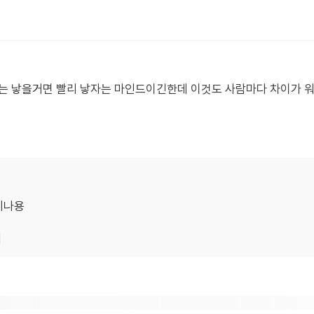
는 낳을거면 빨리 낳자는 마인드이긴한데 이것도 사람마다 차이가 워
시나용
기