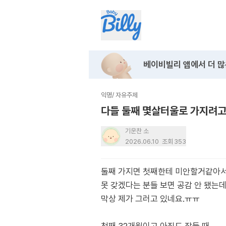
베이비빌리 앱에서
더 많
익명
/
자유주제
다들 둘째 몇살터울로 가지려
기운찬 소
2026.06.10
조회
353
둘째 가지면 첫째한테 미안할거같아
못 갖겠다는 분들 보면 공감 안 됐는
막상 제가 그러고 있네요.ㅠㅠ