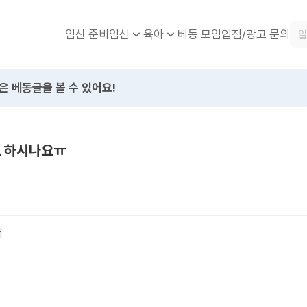
임신 준비
베동 모임
입점/광고 문의
임신
육아
은 베동글을 볼 수 있어요!
고 하시나요ㅠ
서
데