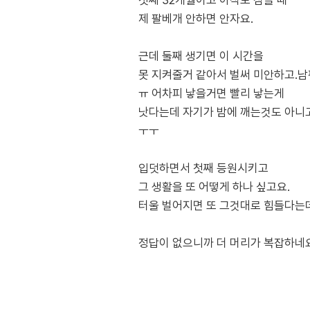
첫째 32개월이고 아직도 잠들 때
제 팔베개 안하면 안자요.
근데 둘째 생기면 이 시간을
못 지켜줄거 같아서 벌써 미안하고.남편
ㅠ 어차피 낳을거면 빨리 낳는게
낫다는데 자기가 밤에 깨는것도 아니
ㅜㅜ
입덧하면서 첫째 등원시키고
그 생활을 또 어떻게 하나 싶고요.
터울 벌어지면 또 그것대로 힘들다는데.
정답이 없으니까 더 머리가 복잡하네