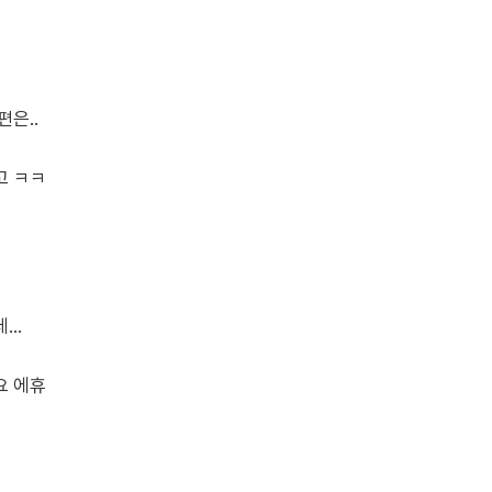
은..
고 ㅋㅋ
..
요 에휴