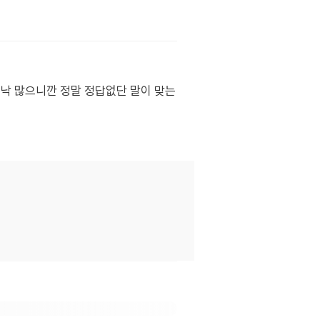
낙 많으니깐 정말 정답없단 말이 맞는