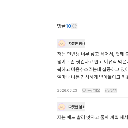
댓글
10
차분한 참새
저는 연년생 너무 낳고 싶어서, 첫째
덩이ㆍ손 씻긴다고 안고 이유식 먹은거
복하고 마음추스리는데 집중하고 있어요
얼마나 나든 감사하게 받아들이고 키
2026.06.23
공감해요
답글달기
따뜻한 염소
저는 매도 빨리 맞자고 둘째 계획 해서