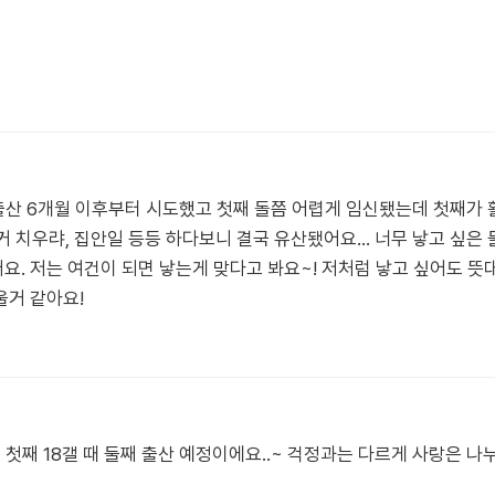
 출산 6개월 이후부터 시도했고 첫째 돌쯤 어렵게 임신됐는데 첫째가
 치우랴, 집안일 등등 하다보니 결국 유산됐어요... 너무 낳고 싶은
. 저는 여건이 되면 낳는게 맞다고 봐요~! 저처럼 낳고 싶어도 뜻
울거 같아요!
 첫째 18갤 때 둘째 출산 예정이에요..~ 걱정과는 다르게 사랑은 나