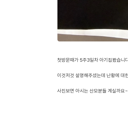
첫방문때가 5주3일차 아기집봤습니다
이것저것 설명해주셨는데 난황에 대한
사진보면 아시는 산모분들 계실까요~