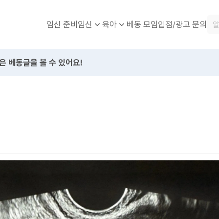
임신 준비
베동 모임
입점/광고 문의
임신
육아
은 베동글을 볼 수 있어요!