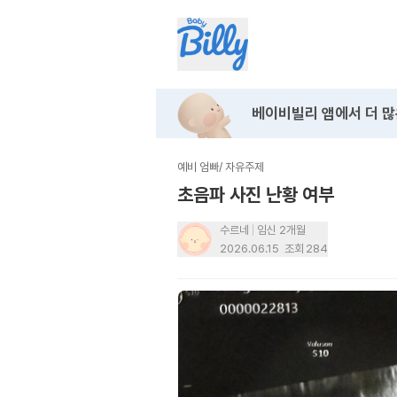
베이비빌리 앱에서
더 많
예비 엄빠
/
자유주제
초음파 사진 난황 여부
수르네
임신 2개월
2026.06.15
조회
284