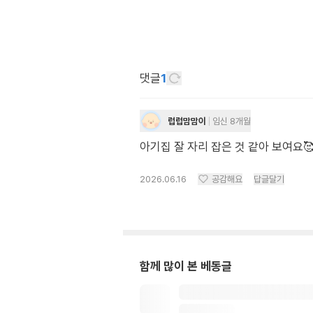
댓글
1
럽럽맘맘이
임신 8개월
아기집 잘 자리 잡은 것 같아 보여요
2026.06.16
공감해요
답글달기
함께 많이 본 베동글