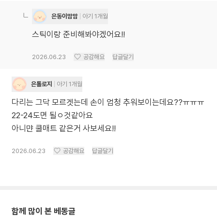
은동이맘맘
아기 1개월
스틱이랑 준비해봐야겠어요!!
2026.06.23
공감해요
답글달기
은톨로지
아기 1개월
다리는 그닥 모르겟는데 손이 엄청 추워보이는데요??ㅠㅠㅠ
22-24도면 될ㅇ것같아요
아니먄 쿨매트 같은거 사보세요!!
2026.06.23
공감해요
답글달기
함께 많이 본 베동글