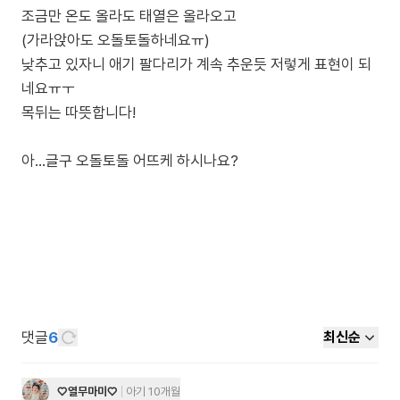
조금만 온도 올라도 태열은 올라오고
(가라앉아도 오돌토돌하네요ㅠ)
낮추고 있자니 애기 팔다리가 계속 추운듯 저렇게 표현이 되
네요ㅠㅜ
목뒤는 따뜻합니다!
아...글구 오돌토돌 어뜨케 하시나요?
댓글
6
최신순
♡열무마미♡
아기 10개월