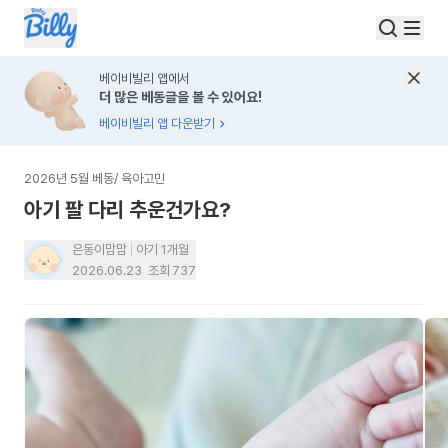
베이비빌리 앱에서
더 많은 베동글을 볼 수 있어요!
베이비빌리 앱 다운받기
2026년 5월 베동
/
육아고민
아기 팔 다리 추운건가요?
은동이맘맘
아기 1개월
2026.06.23
조회
737