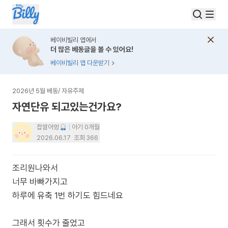
베이비빌리 앱에서
더 많은 베동글을 볼 수 있어요!
베이비빌리 앱 다운받기
2026년 5월 베동
/
자유주제
자연단유 되고있는건가요?
찹쌀어멍
아기 0개월
2026.06.17
조회
366
조리원나와서
너무 바빠가지고
하루에 유축 1번 하기도 힘드네요
그래서 횟수가 줄었고