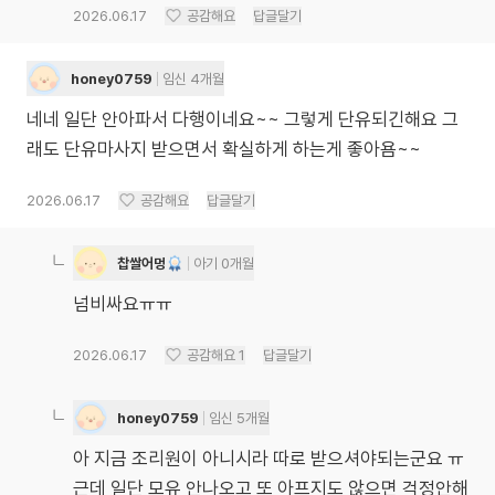
2026.06.17
공감해요
답글달기
honey0759
임신 4개월
네네 일단 안아파서 다행이네요~~ 그렇게 단유되긴해요 그
래도 단유마사지 받으면서 확실하게 하는게 좋아욤~~
2026.06.17
공감해요
답글달기
찹쌀어멍
아기 0개월
넘비싸요ㅠㅠ
2026.06.17
공감해요
1
답글달기
honey0759
임신 5개월
아 지금 조리원이 아니시라 따로 받으셔야되는군요 ㅠ
근데 일단 모유 안나오고 또 아프지도 않으면 걱정안해