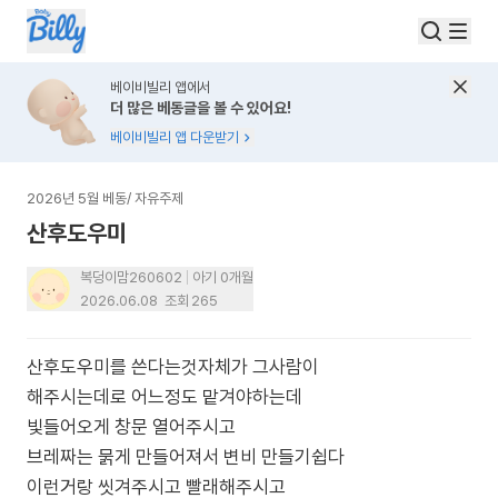
베이비빌리 앱에서
더 많은 베동글을 볼 수 있어요!
베이비빌리 앱 다운받기
2026년 5월 베동
/
자유주제
산후도우미
복덩이맘260602
아기 0개월
2026.06.08
조회
265
산후도우미를 쓴다는것자체가 그사람이
해주시는데로 어느정도 맡겨야하는데
빛들어오게 창문 열어주시고
브레짜는 묽게 만들어져서 변비 만들기쉽다
이런거랑 씻겨주시고 빨래해주시고