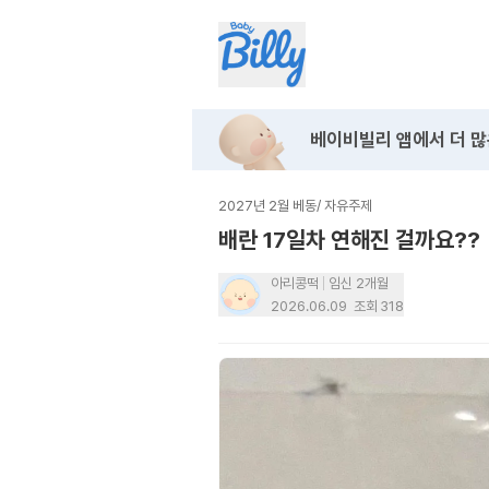
베이비빌리 앱에서
더 많
2027년 2월 베동
/
자유주제
배란 17일차 연해진 걸까요??
아리콩떡
임신 2개월
2026.06.09
조회
318