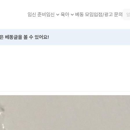
임신 준비
베동 모임
입점/광고 문의
임신
육아
은 베동글을 볼 수 있어요!