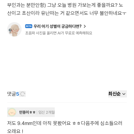
부인과는 분만안함) 그냥 오늘 병원 가보는게 좋을까요? 노
산이고 초산이라 유난떠는 거 같으면서도 너무 불안하네요ㅜ
우리 아기 성별이 궁금하다면?
BETA
초음파 사진을 올리면 AI가 무료로 예측해줘요
댓글
5
최신순
민똥이ㅎㅎ
임신 2개월
저도 9.4mm인데 아직 못봤어요 ㅎㅎ다음주에 심소들으러
오래요 !