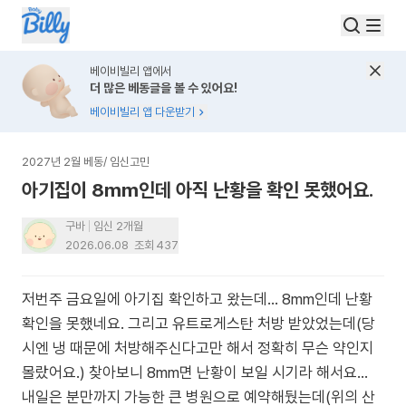
베이비빌리 앱에서
더 많은 베동글을 볼 수 있어요!
베이비빌리 앱 다운받기
2027년 2월 베동
/
임신고민
아기집이 8mm인데 아직 난황을 확인 못했어요.
구바
임신 2개월
2026.06.08
조회
437
저번주 금요일에 아기집 확인하고 왔는데… 8mm인데 난황
확인을 못했네요. 그리고 유트로게스탄 처방 받았었는데(당
시엔 냉 때문에 처방해주신다고만 해서 정확히 무슨 약인지
몰랐어요.) 찾아보니 8mm면 난황이 보일 시기라 해서요…
내일은 분만까지 가능한 큰 병원으로 예약해뒀는데(위의 산