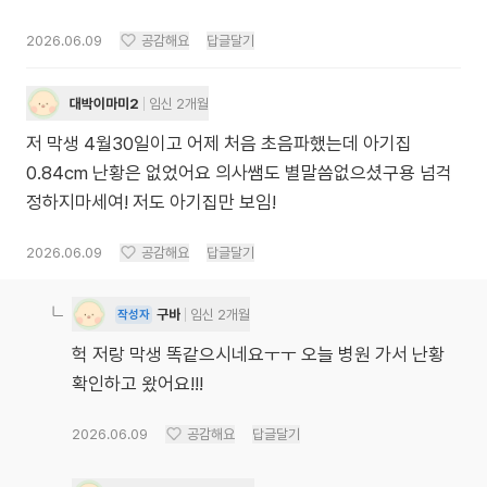
2026.06.09
공감해요
답글달기
대박이마미2
임신 2개월
저 막생 4월30일이고 어제 처음 초음파했는데 아기집
0.84cm 난황은 없었어요 의사쌤도 별말씀없으셨구용 넘걱
정하지마세여! 저도 아기집만 보임!
2026.06.09
공감해요
답글달기
구바
임신 2개월
작성자
헉 저랑 막생 똑같으시네요ㅜㅜ 오늘 병원 가서 난황
확인하고 왔어요!!!
2026.06.09
공감해요
답글달기