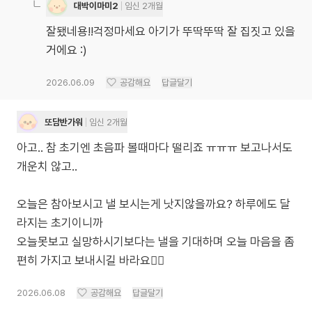
대박이마미2
임신 2개월
잘됐네용!!걱정마세요 아기가 뚜딱뚜딱 잘 집짓고 있을
거에요 :)
2026.06.09
공감해요
답글달기
또담반가워
임신 2개월
아고.. 참 초기엔 초음파 볼때마다 떨리죠 ㅠㅠㅠ 보고나서도
개운치 않고..
오늘은 참아보시고 낼 보시는게 낫지않을까요? 하루에도 달
라지는 초기이니까
오늘못보고 실망하시기보다는 낼을 기대하며 오늘 마음을 좀
편히 가지고 보내시길 바라요👍🏻
2026.06.08
공감해요
답글달기