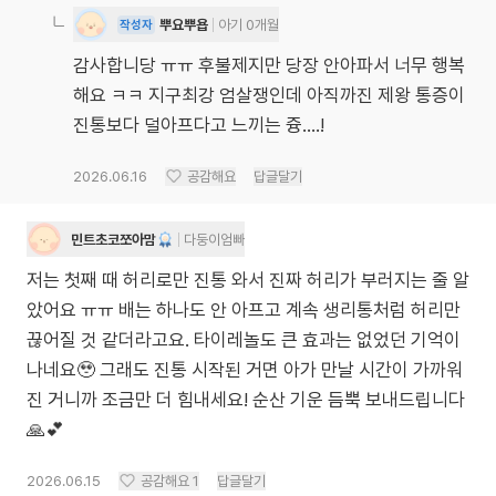
뿌요뿌욥
아기 0개월
작성자
감사합니당 ㅠㅠ 후불제지만 당장 안아파서 너무 행복
해요 ㅋㅋ 지구최강 엄살쟁인데 아직까진 제왕 통증이
진통보다 덜아프다고 느끼는 즁....!
2026.06.16
공감해요
답글달기
민트초코쪼아맘
다둥이엄빠
저는 첫째 때 허리로만 진통 와서 진짜 허리가 부러지는 줄 알
았어요 ㅠㅠ 배는 하나도 안 아프고 계속 생리통처럼 허리만
끊어질 것 같더라고요. 타이레놀도 큰 효과는 없었던 기억이
나네요🥹 그래도 진통 시작된 거면 아가 만날 시간이 가까워
진 거니까 조금만 더 힘내세요! 순산 기운 듬뿍 보내드립니다
🙏💕
2026.06.15
공감해요
1
답글달기