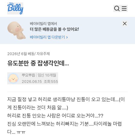
베이비빌리 앱에서
더 많은 베동글을 볼 수 있어요!
베이비빌리 앱 다운받기
2026년 6월 베동
/
자유주제
유도분만 중 잡생각인데...
뿌요뿌욥
임신 10개월
2026.06.15
조회
555
지금 질정 넣고 허리로 생리통마냥 진통이 오고 있는데...(이
게 진통이라는 것더 처음 앎....)
허리로 진통 안오는 사람은 어디로 오는거야...??
진심 오랜만에 느껴보는 허리빠지는 기분....타이레놀 마렵
다... ㅠㅠ