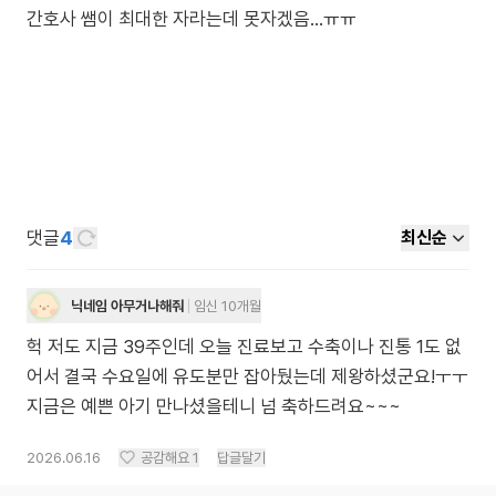
간호사 쌤이 최대한 자라는데 못자겠음...ㅠㅠ
댓글
4
최신순
닉네임 아무거나해줘
임신 10개월
헉 저도 지금 39주인데 오늘 진료보고 수축이나 진통 1도 없
어서 결국 수요일에 유도분만 잡아뒀는데 제왕하셨군요!ㅜㅜ
지금은 예쁜 아기 만나셨을테니 넘 축하드려요~~~
2026.06.16
공감해요
1
답글달기