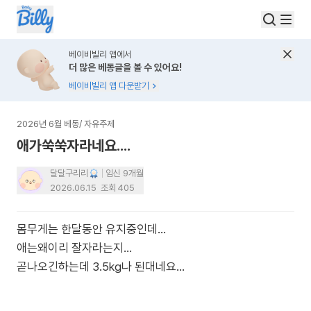
베이비빌리 앱에서
더 많은 베동글을 볼 수 있어요!
베이비빌리 앱 다운받기
2026년 6월 베동
/
자유주제
애가쑥쑥자라네요....
달달구리리
임신 9개월
2026.06.15
조회
405
몸무게는 한달동안 유지중인데...
애는왜이리 잘자라는지...
곧나오긴하는데 3.5kg나 된대네요...