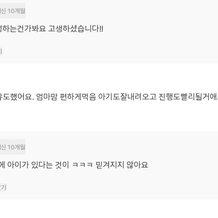
신 10개월
정하는건가봐요 고생하셨습니다!!
기
서 유도했어요. 엄마맘 편하게먹음 아기도잘내려오고 진행도빨리될거애
신 10개월
뱃속에 아이가 있다는 것이 ㅋㅋㅋ 믿겨지지 않아요
달기