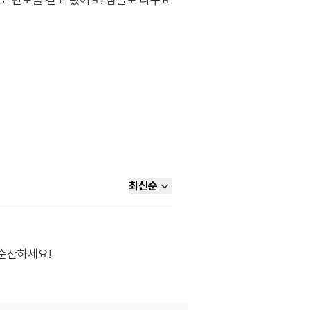
또 만보를 걷고 왔어요! 짐볼도 타구요
최신순
 순산하세요!