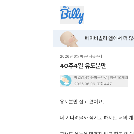
베이비빌리 앱에서
더 많
2026년 6월 베동
/
자유주제
40주4일 유도분만
매일감사하는마음으로
임신 10개월
2026.06.06
조회
447
유도분만 잡고 왔어요.
더 기다려볼까 싶기도 하지만 저의 계