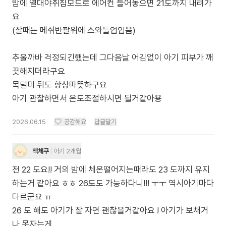
밤에 열대야취침모드로 에어컨 틀어놓으면 21도까지 내려가
요
(잘때는 메쉬반팔위에 스와들업입음)
추울까바 걱정되긴했는데 그다음날 어김없이 아기 피부가 깨
끗해지더라구요
목덜미 뒤도 항상따뜻하구요
아기 관찰하면서 온도조절하시면 될거같아용
2026.06.15
공감해요
답글달기
첵체쿠
아기 2개월
전 22 도요!! 거의 밤에 체온떨어지는때라도 23 도까지 유지
하는거 같아요 ㅎㅎ 26도도 가능하다니!!! ㅜㅜ 역시아기마다
다르군요 ㅠ
26 도 해도 아기가 잘 자면 괜찮을거같아요 ! 아기가 보채거
나 못자는게