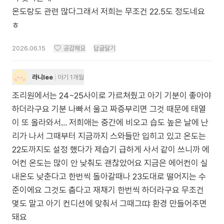
온도랑도 관련 많다그래서 저희는 무조건 22.5도 정도네요
ㅎ
2026.06.15
공감해요
답글달기
라니lee
아기 1개월
조리원에서는 24~25사이로 가르쳐줬고 아기 기분이 좋아야
하더라구요 기분 나빠서 울고 짜증부리면 그것 때문에 태열
이 또 올라와서... 저희애는 중간에 비오고 습도 높은 날에 난
리가 나서 그때부터 지금까지 스와들만 입히고 있고 온도는
22도까지도 설정 했다가 제습기 급하게 사서 같이 쓰니까 에
어컨 온도는 많이 안 낮춰도 괜찮았어요 지금은 에어컨이 실
내온도 낮춘다고 한번씩 돌아갈때나 23도대로 떨어지는 수
준이에요 그것도 춥다고 재채기 한번씩 하더라구요 무조건
몇도 말고 아기 컨디션에 맞춰서 그때그땨 환경 만들어주면
돼요