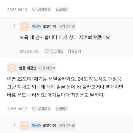
2026.06.13
공감해요
답글달기
롱고마미
아기 2개월
작성자
오옥 네 감사합니다 아기 상태 지켜봐야겠네요
2026.06.15
공감해요
답글달기
밤톨.새콤엄
다둥이엄빠
여름 22도여! 애기들 태열올라와요. 24도 해보시고 괜찮음
그냥 지내도 되는데 애기 얼굴.몸에 뭐 올라오거나 빨개지면
바로 온도 내리세요! 애기들마다 적정온도 달라여!
2026.06.12
공감해요
답글달기
롱고마미
아기 2개월
작성자