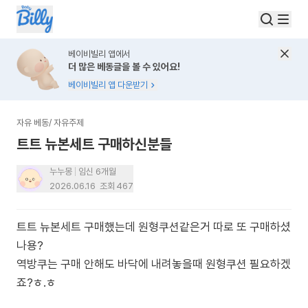
베이비빌리 앱에서
더 많은 베동글을 볼 수 있어요!
베이비빌리 앱 다운받기
자유 베동
/
자유주제
트트 뉴본세트 구매하신분들
누누몽
임신 6개월
2026.06.16
조회
467
트트 뉴본세트 구매했는데 원형쿠션같은거 따로 또 구매하셨
나용?
역방쿠는 구매 안해도 바닥에 내려놓을때 원형쿠션 필요하겠
죠?ㅎ.ㅎ