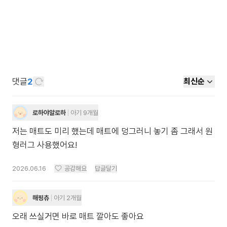
댓글
2
최신순
로하야알로하
아기 9개월
저는 매트도 미리 했는데 매트에 덩그러니 놓기 좀 그래서 원
형러그 사용했어요!
2026.06.16
공감해요
답글달기
해핑츄
아기 2개월
오래 쓰실거면 바로 매트 깔아도 좋아요