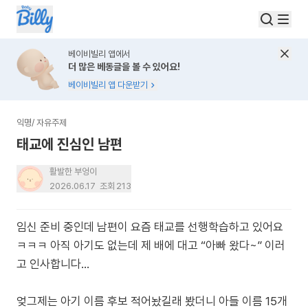
베이비빌리 앱에서
더 많은 베동글을 볼 수 있어요!
베이비빌리 앱 다운받기
익명
/
자유주제
태교에 진심인 남편
활발한 부엉이
2026.06.17
조회
213
임신 준비 중인데 남편이 요즘 태교를 선행학습하고 있어요
ㅋㅋㅋ 아직 아기도 없는데 제 배에 대고 “아빠 왔다~” 이러
고 인사합니다…
엊그제는 아기 이름 후보 적어놨길래 봤더니 아들 이름 15개