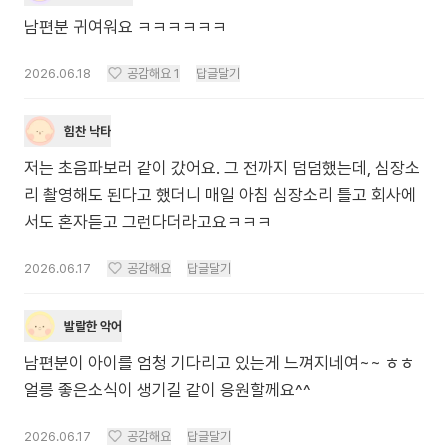
남편분 귀여워요 ㅋㅋㅋㅋㅋㅋ
2026.06.18
공감해요
1
답글달기
힘찬 낙타
저는 초음파보러 같이 갔어요. 그 전까지 덤덤했는데, 심장소
리 촬영해도 된다고 했더니 매일 아침 심장소리 틀고 회사에
서도 혼자듣고 그런다더라고요ㅋㅋㅋ
2026.06.17
공감해요
답글달기
발랄한 악어
남편분이 아이를 엄청 기다리고 있는게 느껴지네여~~ ㅎㅎ
얼릉 좋은소식이 생기길 같이 응원할께요^^
2026.06.17
공감해요
답글달기