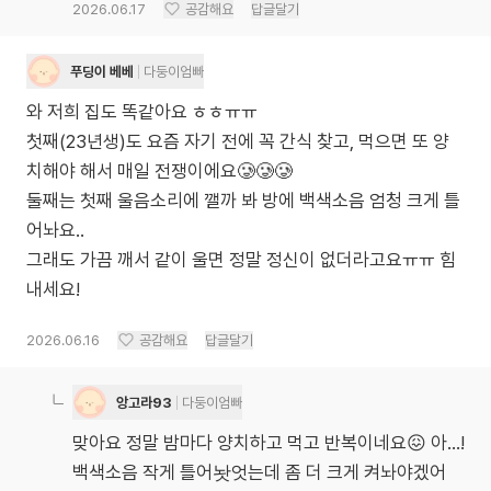
2026.06.17
공감해요
답글달기
푸딩이 베베
다둥이엄빠
와 저희 집도 똑같아요 ㅎㅎㅠㅠ
첫째(23년생)도 요즘 자기 전에 꼭 간식 찾고, 먹으면 또 양
치해야 해서 매일 전쟁이에요🥲🥲🥲
둘째는 첫째 울음소리에 깰까 봐 방에 백색소음 엄청 크게 틀
어놔요..
그래도 가끔 깨서 같이 울면 정말 정신이 없더라고요ㅠㅠ 힘
내세요!
2026.06.16
공감해요
답글달기
앙고라93
다둥이엄빠
맞아요 정말 밤마다 양치하고 먹고 반복이네요😖 아…!
백색소음 작게 틀어놧엇는데 좀 더 크게 켜놔야겠어