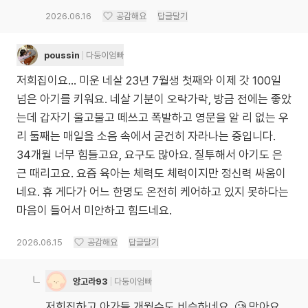
2026.06.16
공감해요
답글달기
poussin
다둥이엄빠
저희집이요… 미운 네살 23년 7월생 첫째와 이제 갓 100일
넘은 아기를 키워요. 네살 기분이 오락가락, 방금 전에는 좋았
는데 갑자기 울고불고 떼쓰고 폭발하고 영문을 알 리 없는 우
리 둘째는 매일을 소음 속에서 굳건히 자라나는 중입니다.
34개월 너무 힘들고요, 요구도 많아요. 질투해서 아기도 은
근 때리고요. 요즘 육아는 체력도 체력이지만 정신력 싸움이
네요. 휴 게다가 어느 한명도 온전히 케어하고 있지 못하다는
마음이 들어서 미안하고 힘드네요.
2026.06.15
공감해요
답글달기
앙고라93
다둥이엄빠
저희집하고 아가들 개월수도 비슷하네요..🥲 맞아요