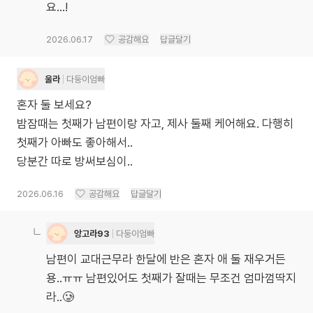
요…!
2026.06.17
공감해요
답글달기
울라
다둥이엄빠
혼자 둘 보세요?
밤잠때는 첫째가 남편이랑 자고, 제사 둘째 케어해요. 다행히
첫째가 아빠도 좋아해서..
당분간 따로 방써보심이..
2026.06.16
공감해요
답글달기
앙고라93
다둥이엄빠
남편이 교대근무라 한달에 반은 혼자 애 둘 재우거든
용..ㅠㅠ 남편있어도 첫째가 잘때는 무조건 엄마껌딱지
라..🥲