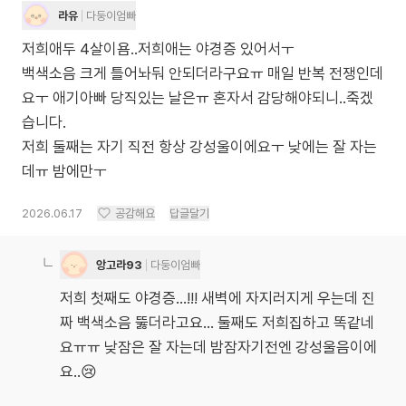
라유
다둥이엄빠
저희애두 4살이욤..저희애는 야경증 있어서ㅜ
백색소음 크게 틀어놔둬 안되더라구요ㅠ 매일 반복 전쟁인데
요ㅜ 애기아빠 당직있는 날은ㅠ 혼자서 감당해야되니..죽겠
습니다.
저희 둘째는 자기 직전 항상 강성울이에요ㅜ 낮에는 잘 자는
데ㅠ 밤에만ㅜ
2026.06.17
공감해요
답글달기
앙고라93
다둥이엄빠
저희 첫째도 야경증…!!! 새벽에 자지러지게 우는데 진
짜 백색소음 뚫더라고요… 둘째도 저희집하고 똑같네
요ㅠㅠ 낮잠은 잘 자는데 밤잠자기전엔 강성울음이에
요..😢