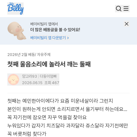
베이비빌리 앱에서
더 많은 베동글을 볼 수 있어요!
베이비빌리 앱 다운받기
2026년 2월 베동
/
자유주제
첫째 울음소리에 놀라서 깨는 둘째
앙고라93
다둥이엄빠
2026.06.15
조회
467
첫째는 예민한아이에다가 요즘 미운네살이라 그런지
본인이 원하는게 안되면 소리지르면서 울기부터 하는데요…
꼭 자기전에 잠오면 자꾸 먹을걸 찾아요
누워있다가 갑자기 치즈달라 과자달라 쥬스달라 자기전에만
꼭 버릇처럼 찾다가