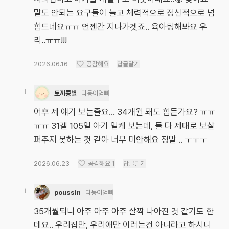
말도 안되는 요구들이 늘고 체력적으로 정신적으로 넘
힘드네요ㅠㅠ 언젠간 지나가겟죠.. 육아팅해봐요 우
리..ㅠㅠ!!!
2026.06.16
공감해요
답글달기
토끼콩별
다둥이엄빠
어후 제 얘기 보는줄요... 34개월 돼도 힘든가요? ㅠㅠ
ㅠㅠ 31갤 105일 아기 일케 보는데, 둘 다 제대로 보살
펴주지 못하는 것 같아 너무 미안해요 정말 .. ㅜㅜㅜ
2026.06.23
공감해요
1
답글달기
poussin
다둥이엄빠
35개월되니 아주 아주 아주 살짝 나아진 것 같기도 한
데요.. 우리집만, 우리애만 이러는건 아니라고 하시니