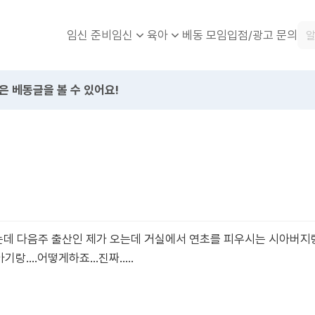
임신 준비
베동 모임
입점/광고 문의
임신
육아
은 베동글을 볼 수 있어요!
 다음주 출산인 제가 오는데 거실에서 연초를 피우시는 시아버지랑
....어떻게하죠...진짜.....