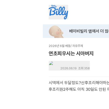
베이비빌리 앱에서
더 많
2026년 6월 베동
/
자유주제
연초피우시는 시아버지
탈퇴한 유저
2026.06.19
조회
358
시댁에서 두달정도?산후조리해야하는데
후조리원2주해도 아직 30일도 안된 아기랑