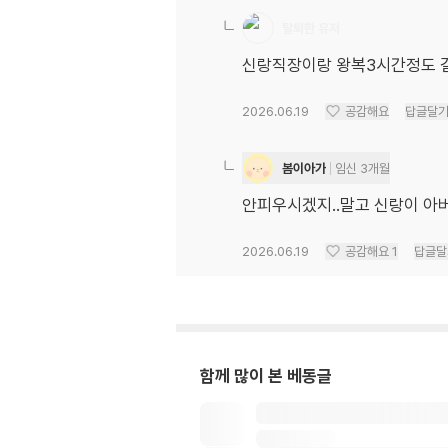
탈퇴한 유저
신랑직장이랑 왕복3시간정도 걸
2026.06.19
공감해요
답글달
봄이아가
임신 3개월
안피우시겠지..말고 신랑이 아
2026.06.19
공감해요
1
답글달
함께 많이 본 베동글