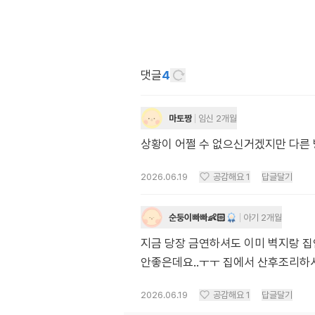
댓글
4
마토짱
임신 2개월
상황이 어쩔 수 없으신거겠지만 다른 
2026.06.19
공감해요
1
답글달기
순둥이빠빠👶🏻
아기 2개월
지금 당장 금연하셔도 이미 벽지랑 집안
안좋은데요..ㅜㅜ 집에서 산후조리하시는
2026.06.19
공감해요
1
답글달기