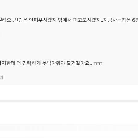
려요..신랑은 안피우시겠지 밖에서 피고오시겠지..지금사는집은 6평
기
버지한테 더 강력하게 못박아줘야 할거같아요.. ㅠㅠ
기