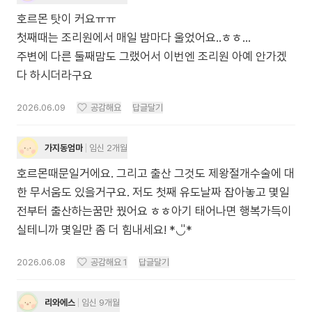
호르몬 탓이 커요ㅠㅠ
첫째때는 조리원에서 매일 밤마다 울었어요..ㅎㅎ...
주변에 다른 둘째맘도 그랬어서 이번엔 조리원 아예 안가겠
다 하시더라구요
2026.06.09
공감해요
답글달기
가지동엄마
임신 2개월
호르몬때문일거에요. 그리고 출산 그것도 제왕절개수술에 대
한 무서움도 있을거구요. 저도 첫째 유도날짜 잡아놓고 몇일
전부터 출산하는꿈만 꿨어요 ㅎㅎ아기 태어나면 행복가득이
실테니까 몇일만 좀 더 힘내세요! *◡̎*
2026.06.08
공감해요
1
답글달기
리와에스
임신 9개월