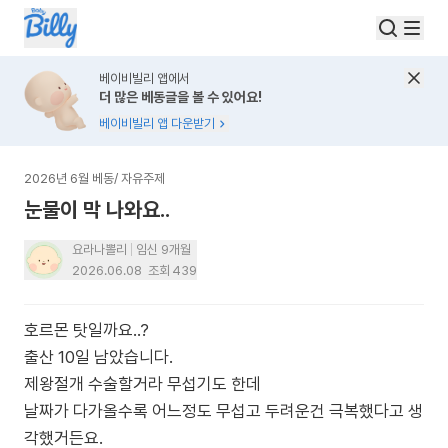
베이비빌리 앱에서
더 많은 베동글을 볼 수 있어요!
베이비빌리 앱 다운받기
2026년 6월 베동
/
자유주제
눈물이 막 나와요..
요라나뽈리
임신 9개월
2026.06.08
조회
439
호르몬 탓일까요..?
출산 10일 남았습니다.
제왕절개 수술할거라 무섭기도 한데
날짜가 다가올수록 어느정도 무섭고 두려운건 극복했다고 생
각했거든요.