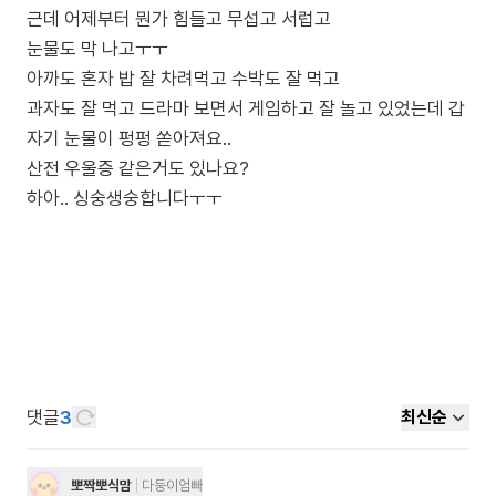
근데 어제부터 뭔가 힘들고 무섭고 서럽고
눈물도 막 나고ㅜㅜ
아까도 혼자 밥 잘 차려먹고 수박도 잘 먹고
과자도 잘 먹고 드라마 보면서 게임하고 잘 놀고 있었는데 갑
자기 눈물이 펑펑 쏟아져요..
산전 우울증 같은거도 있나요?
하아.. 싱숭생숭합니다ㅜㅜ
댓글
3
최신순
뽀짝뽀식맘
다둥이엄빠